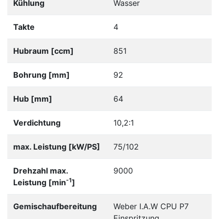
Kühlung
Wasser
Takte
4
Hubraum [ccm]
851
Bohrung [mm]
92
Hub [mm]
64
Verdichtung
10,2:1
max. Leistung [kW/PS]
75/102
Drehzahl max.
9000
-1
Leistung [min
]
Gemischaufbereitung
Weber I.A.W CPU P7
Einspritzung