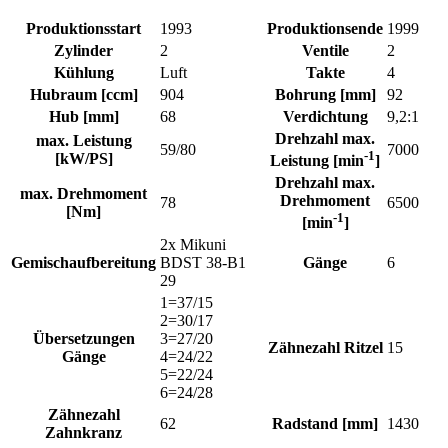
Produktionsstart
1993
Produktionsende
1999
Zylinder
2
Ventile
2
Kühlung
Luft
Takte
4
Hubraum [ccm]
904
Bohrung [mm]
92
Hub [mm]
68
Verdichtung
9,2:1
Drehzahl max.
max. Leistung
59/80
7000
-1
[kW/PS]
Leistung [min
]
Drehzahl max.
max. Drehmoment
Drehmoment
78
6500
[Nm]
-1
[min
]
2x Mikuni
Gemischaufbereitung
BDST 38-B1
Gänge
6
29
1=37/15
2=30/17
Übersetzungen
3=27/20
Zähnezahl Ritzel
15
Gänge
4=24/22
5=22/24
6=24/28
Zähnezahl
62
Radstand [mm]
1430
Zahnkranz