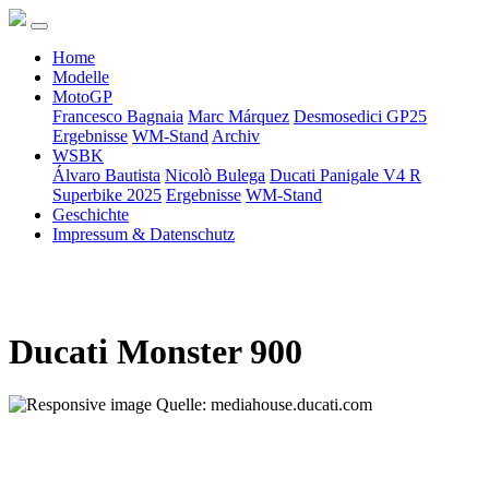
Home
Modelle
MotoGP
Francesco Bagnaia
Marc Márquez
Desmosedici GP25
Ergebnisse
WM-Stand
Archiv
WSBK
Álvaro Bautista
Nicolò Bulega
Ducati Panigale V4 R
Superbike 2025
Ergebnisse
WM-Stand
Geschichte
Impressum & Datenschutz
Ducati Monster 900
Quelle: mediahouse.ducati.com