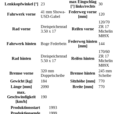
max Eingschlag
Lenkkopfwinkel [°]
23
30
[°] links/rechts
41 mm Showa-
Federweg vorne
Fahrwerk vorne
120
USD-Gabel
[mm]
120/70
Dreispeichenrad
ZR 17
Rad vorne
Reifen vorne
3.50 x 17
Michelin
M89X
Federweg hinten
Fahrwerk hinten
Boge Federbein
144
[mm]
170/60
Dreispeichenrad
ZR 17
Rad hinten
Reifen hinten
5.50 x 17
Michelin
M89X
320 mm
245 mm
Bremse vorne
Bremse hinten
Doppelscheibe
Scheibe
Gewicht [kg]
184
Sitzhöhe [mm]
770
Länge [mm]
2090
Breite [mm]
770
max.
Geschwindigkeit
190
[km/h]
Produktionsstart
1993
Produktionsende
1999