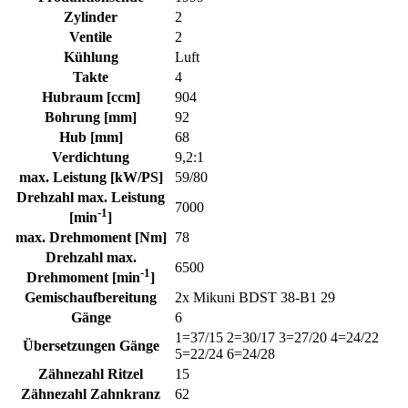
Zylinder
2
Ventile
2
Kühlung
Luft
Takte
4
Hubraum [ccm]
904
Bohrung [mm]
92
Hub [mm]
68
Verdichtung
9,2:1
max. Leistung [kW/PS]
59/80
Drehzahl max. Leistung
7000
-1
[min
]
max. Drehmoment [Nm]
78
Drehzahl max.
6500
-1
Drehmoment [min
]
Gemischaufbereitung
2x Mikuni BDST 38-B1 29
Gänge
6
1=37/15 2=30/17 3=27/20 4=24/22
Übersetzungen Gänge
5=22/24 6=24/28
Zähnezahl Ritzel
15
Zähnezahl Zahnkranz
62