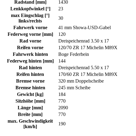
Radstand [mm]
1430
Lenkkopfwinkel [°]
23
max Eingschlag [°]
30
links/rechts
Fahrwerk vorne
41 mm Showa-USD-Gabel
Federweg vorne [mm]
120
Rad vorne
Dreispeichenrad 3.50 x 17
Reifen vorne
120/70 ZR 17 Michelin M89X
Fahrwerk hinten
Boge Federbein
Federweg hinten [mm]
144
Rad hinten
Dreispeichenrad 5.50 x 17
Reifen hinten
170/60 ZR 17 Michelin M89X
Bremse vorne
320 mm Doppelscheibe
Bremse hinten
245 mm Scheibe
Gewicht [kg]
184
Sitzhöhe [mm]
770
Länge [mm]
2090
Breite [mm]
770
max. Geschwindigkeit
190
[km/h]