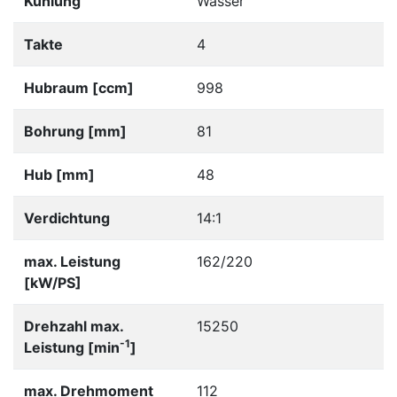
Kühlung
Wasser
Takte
4
Hubraum [ccm]
998
Bohrung [mm]
81
Hub [mm]
48
Verdichtung
14:1
max. Leistung
162/220
[kW/PS]
Drehzahl max.
15250
-1
Leistung [min
]
max. Drehmoment
112