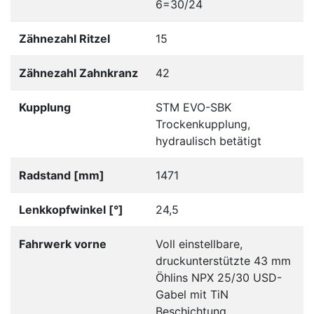
6=30/24
Zähnezahl Ritzel
15
Zähnezahl Zahnkranz
42
Kupplung
STM EVO-SBK
Trockenkupplung,
hydraulisch betätigt
Radstand [mm]
1471
Lenkkopfwinkel [°]
24,5
Fahrwerk vorne
Voll einstellbare,
druckunterstützte 43 mm
Öhlins NPX 25/30 USD-
Gabel mit TiN
Beschichtung