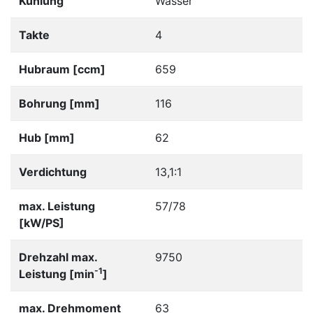
Kühlung
Wasser
Takte
4
Hubraum [ccm]
659
Bohrung [mm]
116
Hub [mm]
62
Verdichtung
13,1:1
max. Leistung
57/78
[kW/PS]
Drehzahl max.
9750
-1
Leistung [min
]
max. Drehmoment
63