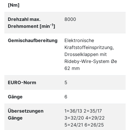
[Nm]
Drehzahl max.
8000
-1
Drehmoment [min
]
Gemischaufbereitung
Elektronische
Kraftstoffeinspritzung,
Drosselklappen mit
Rideby-Wire-System Øe
62 mm
EURO-Norm
5
Gänge
6
Übersetzungen
1=36/13 2=35/17
Gänge
3=32/20 4=29/22
5=24/21 6=26/25