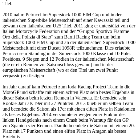
Titel.
2010 nahm Petrucci im Superstock 1000 FIM Cup und in der
italienischen Superbike Meisterschaft auf einer Kawasaki teil und
gewann den italienischen U25 Titel. 2011 ging er unterstützt von der
Italian Motorcycle Federation und der “Gruppo Sportivo Fiamme
Oro della Polizia di Stato” zum Barni Racing Team um beim
Superstock 1000 FIM Cup und an der italienischen Superstock 1000
Meisterschaft mit einer Ducati 1098R teilzunehmen. Dies erlaubte
Petrucci sein Standing in der Superstock 1000 Klasse mit 10 Pole-
Positions, 9 Siegen und 12 Podien in der italienischen Meisterschaft
(die er ein Rennen vor Saisonschluss gewann) und in der
europäischen Meisterschaft (wo er den Titel um zwei Punkt
verpasste) zu festigen.
Im Jahr darauf kam Petrucci zum Ioda Racing Project Team in die
MotoGP und schaffte mit einem achten Platz sein bestes Ergebnis in
dieser Saison beim letzten Rennen in Valencia. Er beendete sein
Rookie-Jahr als 19er mit 27 Punkten. 2013 blieb er im selben Team
und beendete die Saison als 17er mit einen elften Platz in Katalonien
als bestes Ergebnis. 2014 versäumte er wegen einer Fraktur des
linken Handgelenks nach einem Crash beim Warmup für den GP
von Spanien vier Rennen. Danilo beendete die Saison mit einem 20.
Platz mit 17 Punkten und einen elften Platz in Aragon als bestes
Ergebnis.