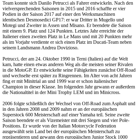
Team konnte sich Danilo Petrucci als Fahrer entwickeln. Nach den
vielversprechenden Saisonen in 2015 und 2016 schaffte er vier
Podien in der Saison 2017 auf einer den Werksmaschinen
identischen Desmosedici GP17: er war Dritter in Mugello und
Motegi und Zweiter in Assen und Misano. Er beendete die Saison
mit einem 9. Platz und 124 Punkten. Letztes Jahr erreichte der
Italiener einen zweiten Platz in Le Mans und mit 20 Punkten mehr
als im Vorjahr verdiente er sich einen Platz im Ducati-Team neben
seinem Landsmann Andrea Dovizioso.
Petrucci, der am 24. Oktober 1990 in Terni (Italien) auf die Welt
kam, hatte einen etwas anderen Weg als die meisten seiner Rivalen
in die MotoGP. Er entwickelte seine Fähigkeiten zunächst Off-Road
und wechselte erst später zu Ringrennen. Im Alter von acht Jahren
fing er mit Minitrial an und 1999 war er schon italienischer
Champion in dieser Klasse. Im folgenden Jahr gewann er außerdem
die Nationaltitel in der Mini Trophy LEM und im Minicross.
2006 folgte schließlich der Wechsel von Off-Road zum Asphalt und
in den Jahren 2008 und 2009 nahm er an der europäischen
Superstock 600 Meisterschaft auf einer Yamaha teil. Seine zweite
Saison beendete er als Vizemeister mit drei Siegen und vier Pole-
Positions. Er wurde von der Italian Motorcycle Federation
ausgewählt sein Land bei der europäischen Meisterschaft zu
repräsentieren und gewann den europäischen Junior Stock 1000