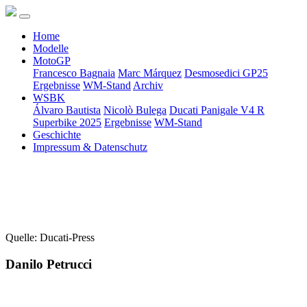
Home
Modelle
MotoGP
Francesco Bagnaia
Marc Márquez
Desmosedici GP25
Ergebnisse
WM-Stand
Archiv
WSBK
Álvaro Bautista
Nicolò Bulega
Ducati Panigale V4 R
Superbike 2025
Ergebnisse
WM-Stand
Geschichte
Impressum & Datenschutz
Quelle: Ducati-Press
Danilo Petrucci