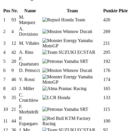
Pos
Nr.
Name
Team
Punkte
Pkte
M.
1
93
420
Marquez
A.
2
4
269
Dovizioso
3
12
M. Viñales
211
4
42
A. Rins
205
F.
5
20
192
Quartararo
6
9
D. Petrucci
176
7
46
V. Rossi
174
8
43
J. Miller
165
C.
9
35
133
Crutchlow
F.
10
21
115
Morbidelli
P.
11
44
100
Espargaro
12
36
J. Mir
92