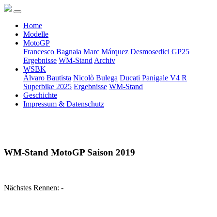
Home
Modelle
MotoGP
Francesco Bagnaia
Marc Márquez
Desmosedici GP25
Ergebnisse
WM-Stand
Archiv
WSBK
Álvaro Bautista
Nicolò Bulega
Ducati Panigale V4 R
Superbike 2025
Ergebnisse
WM-Stand
Geschichte
Impressum & Datenschutz
WM-Stand MotoGP Saison 2019
Nächstes Rennen: -