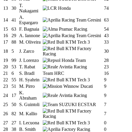
T.
13
30
74
Nakagami
A.
14
41
63
Espargaro
15
63
F. Bagnaia
54
16
29
A. Iannone
43
17
88
M. Oliveira
33
18
5
J. Zarco
30
19
99
J. Lorenzo
28
20
53
T. Rabat
23
21
6
S. Bradl
Team HRC
16
22
55
H. Syahrin
9
23
51
M. Pirro
9
K.
24
17
9
Abraham
25
50
S. Guintoli
7
26
82
M. Kallio
7
27
27
I. Lecuona
0
28
38
B. Smith
0