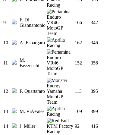
F. Di
9
166
342
Giannantonio
10
A. Espargaro
162
346
M.
11
152
356
Bezzecchi
12
F. Quartararo
113
395
13
M. ViÃ±ales
109
399
14
J. Miller
92
416