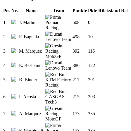
Pos
Nr.
Name
Team
Punkte
Pkte
Rückstand
Rst
1
J. Martin
508
0
2
F. Bagnaia
498
10
3
M. Marquez
392
116
4
E. Bastianini
386
122
5
B. Binder
217
291
6
P. Acosta
215
293
7
A. Marquez
173
335
8
F. Morbidelli
173
335