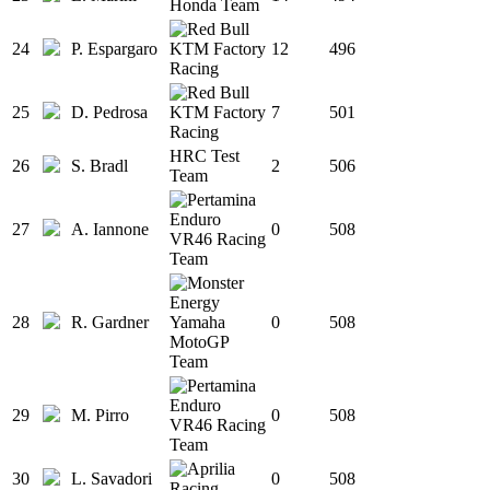
24
P. Espargaro
12
496
25
D. Pedrosa
7
501
HRC Test
26
S. Bradl
2
506
Team
27
A. Iannone
0
508
28
R. Gardner
0
508
29
M. Pirro
0
508
30
L. Savadori
0
508