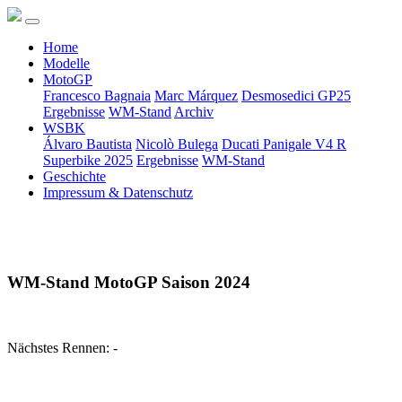
Home
Modelle
MotoGP
Francesco Bagnaia
Marc Márquez
Desmosedici GP25
Ergebnisse
WM-Stand
Archiv
WSBK
Álvaro Bautista
Nicolò Bulega
Ducati Panigale V4 R
Superbike 2025
Ergebnisse
WM-Stand
Geschichte
Impressum & Datenschutz
WM-Stand MotoGP Saison 2024
Nächstes Rennen: -