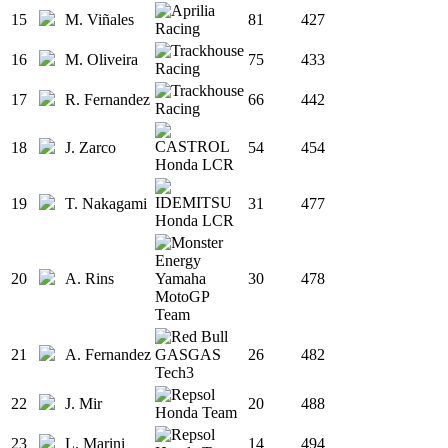
15
M. Viñales
81
427
16
M. Oliveira
75
433
17
R. Fernandez
66
442
18
J. Zarco
54
454
19
T. Nakagami
31
477
20
A. Rins
30
478
21
A. Fernandez
26
482
22
J. Mir
20
488
23
L. Marini
14
494