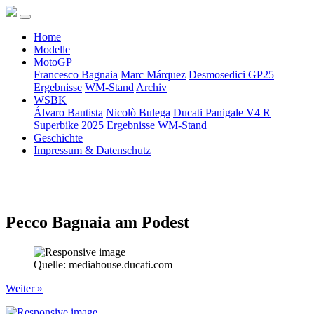
Home
Modelle
MotoGP
Francesco Bagnaia
Marc Márquez
Desmosedici GP25
Ergebnisse
WM-Stand
Archiv
WSBK
Álvaro Bautista
Nicolò Bulega
Ducati Panigale V4 R
Superbike 2025
Ergebnisse
WM-Stand
Geschichte
Impressum & Datenschutz
Pecco Bagnaia am Podest
Quelle: mediahouse.ducati.com
Weiter »