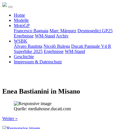
Home
Modelle
MotoGP
Francesco Bagnaia
Marc Márquez
Desmosedici GP25
Ergebnisse
WM-Stand
Archiv
WSBK
Álvaro Bautista
Nicolò Bulega
Ducati Panigale V4 R
Superbike 2025
Ergebnisse
WM-Stand
Geschichte
Impressum & Datenschutz
Enea Bastianini in Misano
Quelle: mediahouse.ducati.com
Weiter »