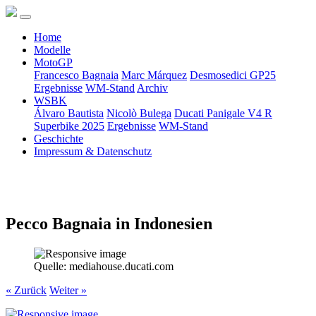
Home
Modelle
MotoGP
Francesco Bagnaia
Marc Márquez
Desmosedici GP25
Ergebnisse
WM-Stand
Archiv
WSBK
Álvaro Bautista
Nicolò Bulega
Ducati Panigale V4 R
Superbike 2025
Ergebnisse
WM-Stand
Geschichte
Impressum & Datenschutz
Pecco Bagnaia in Indonesien
Quelle: mediahouse.ducati.com
« Zurück
Weiter »