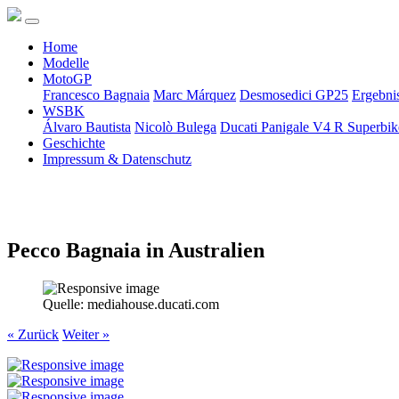
Home
Modelle
MotoGP
Francesco Bagnaia
Marc Márquez
Desmosedici GP25
Ergebni
WSBK
Álvaro Bautista
Nicolò Bulega
Ducati Panigale V4 R Superbi
Geschichte
Impressum & Datenschutz
Pecco Bagnaia in Australien
Quelle: mediahouse.ducati.com
« Zurück
Weiter »