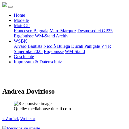
Home
Modelle
MotoGP
Francesco Bagnaia
Marc Márquez
Desmosedici GP25
Ergebnisse
WM-Stand
Archiv
WSBK
Álvaro Bautista
Nicolò Bulega
Ducati Panigale V4 R
Superbike 2025
Ergebnisse
WM-Stand
Geschichte
Impressum & Datenschutz
Andrea Dovizioso
Quelle: mediahouse.ducati.com
« Zurück
Weiter »