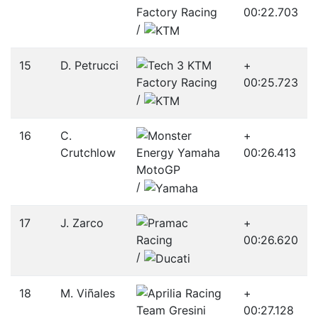
00:22.703
/­
15
D. Petrucci
+
00:25.723
/­
16
C.
+
Crutchlow
00:26.413
/­
17
J. Zarco
+
00:26.620
/­
18
M. Viñales
+
00:27.128