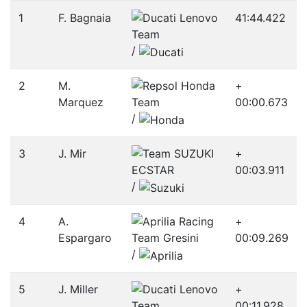
1
F. Bagnaia
41:44.422
/­
2
M.
+
Marquez
00:00.673
/­
3
J. Mir
+
00:03.911
/­
4
A.
+
Espargaro
00:09.269
/­
5
J. Miller
+
00:11.928