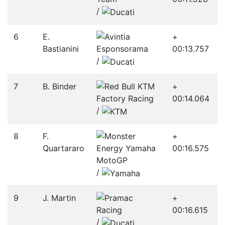
/­
6
E.
+
Bastianini
00:13.757
/­
7
B. Binder
+
00:14.064
/­
8
F.
+
Quartararo
00:16.575
/­
9
J. Martin
+
00:16.615
/­