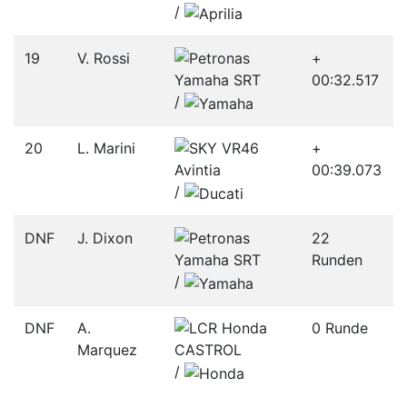
/­
19
V. Rossi
+
00:32.517
/­
20
L. Marini
+
00:39.073
/­
DNF
J. Dixon
22
Runden
/­
DNF
A.
0 Runde
Marquez
/­