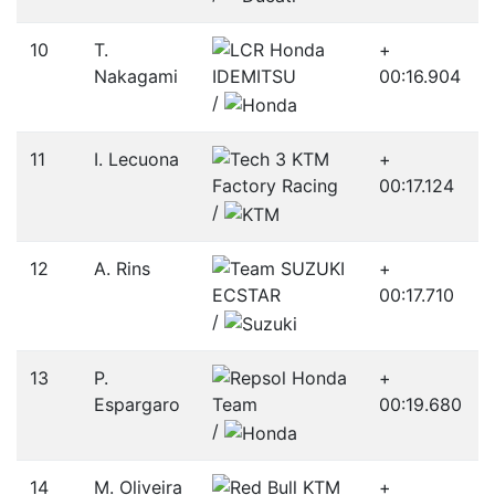
10
T.
+
Nakagami
00:16.904
/­
11
I. Lecuona
+
00:17.124
/­
12
A. Rins
+
00:17.710
/­
13
P.
+
Espargaro
00:19.680
/­
14
M. Oliveira
+